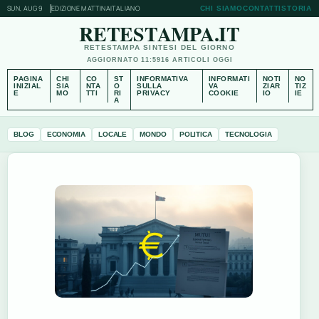
SUN, AUG 9
EDIZIONE MATTINA
ITALIANO
CHI SIAMO
CONTATTI
STORIA
RETESTAMPA.IT
RETESTAMPA SINTESI DEL GIORNO
AGGIORNATO 11:59
16 ARTICOLI OGGI
PAGINA
CHI
CO
ST
INFORMATIVA
INFORMATI
NOTI
NO
INIZIAL
SIA
NTA
O
SULLA
VA
ZIAR
TIZ
E
MO
TTI
RI
PRIVACY
COOKIE
IO
IE
A
BLOG
ECONOMIA
LOCALE
MONDO
POLITICA
TECNOLOGIA