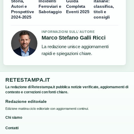
Storia,
Incidenti
Guida
italiane:
Autori e
Ferroviari e
Completa
classifica,
Prospettive
Sabotaggio
Eventi 2025
titoli e
2024-2025
consigli
INFORMAZIONI SULL'AUTORE
Marco Stefano Galli Ricci
La redazione unisce aggiornamenti
rapidi e spiegazioni chiare.
RETESTAMPA.IT
La redazione di Retestampa.it pubblica notizie verificate, aggiornamenti di
contesto e correzioni con fonti chiare.
Redazione editoriale
Edizione mattina ciclo editoriale con aggiornamenti continui.
Chi siamo
Contatti