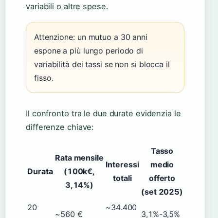
variabili o altre spese.
Attenzione: un mutuo a 30 anni
espone a più lungo periodo di
variabilità dei tassi se non si blocca il
fisso.
Il confronto tra le due durate evidenzia le
differenze chiave:
Tasso
Rata mensile
Interessi
medio
Durata
(100k€,
totali
offerto
3,14%)
(set 2025)
20
~34.400
~560 €
3,1%-3,5%