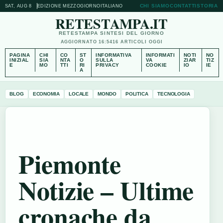
CHI SIAMO
CONTATTI
STORIA
SAT, AUG 8
EDIZIONE MEZZOGIORNO
ITALIANO
RETESTAMPA.IT
RETESTAMPA SINTESI DEL GIORNO
AGGIORNATO 16:54
16 ARTICOLI OGGI
PAGINA
CHI
CO
ST
INFORMATIVA
INFORMATI
NOTI
NO
INIZIAL
SIA
NTA
O
SULLA
VA
ZIAR
TIZ
E
MO
TTI
RI
PRIVACY
COOKIE
IO
IE
A
BLOG
ECONOMIA
LOCALE
MONDO
POLITICA
TECNOLOGIA
Piemonte
Notizie – Ultime
cronache da