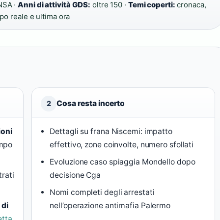
ANSA ·
Anni di attività GDS:
oltre 150 ·
Temi coperti:
cronaca,
o reale e ultima ora
Cosa resta incerto
2
ioni
Dettagli su frana Niscemi: impatto
empo
effettivo, zone coinvolte, numero sfollati
Evoluzione caso spiaggia Mondello dopo
trati
decisione Cga
Nomi completi degli arrestati
 di
nell’operazione antimafia Palermo
etta