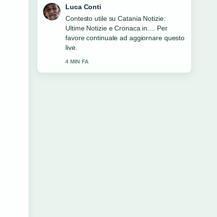
Andrea Greco
La copertura di Hotel Lago di Garda
&#8211; Guide till... sembra solida e
molto facile da seguire.
6 MIN FA