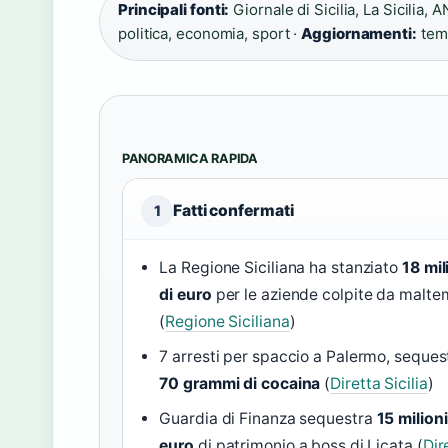
Principali fonti:
Giornale di Sicilia, La Sicilia, 
politica, economia, sport ·
Aggiornamenti:
temp
PANORAMICA RAPIDA
Fatti confermati
1
La Regione Siciliana ha stanziato
18 mil
di euro
per le aziende colpite da malt
(
Regione Siciliana
)
7 arresti per spaccio a Palermo, seques
70 grammi di cocaina
(
Diretta Sicilia
)
Guardia di Finanza sequestra
15 milioni
euro
di patrimonio a boss di Licata (
Dir