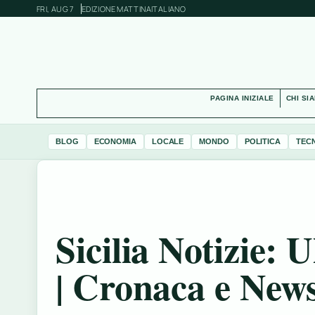
FRI, AUG 7
EDIZIONE MATTINA
ITALIANO
PAGINA INIZIALE
CHI SI
BLOG
ECONOMIA
LOCALE
MONDO
POLITICA
TEC
Sicilia Notizie:
| Cronaca e New