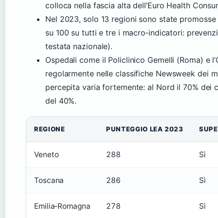
colloca nella fascia alta dell’Euro Health Consu
Nel 2023, solo 13 regioni sono state promosse d
su 100 su tutti e tre i macro‑indicatori: preven
testata nazionale).
Ospedali come il Policlinico Gemelli (Roma) e 
regolarmente nelle classifiche Newsweek dei mig
percepita varia fortemente: al Nord il 70% dei c
del 40%.
Confronto regionale LEA 2023 – Top e bottom
REGIONE
PUNTEGGIO LEA 2023
SUPE
Veneto
288
Sì
Toscana
286
Sì
Emilia‑Romagna
278
Sì