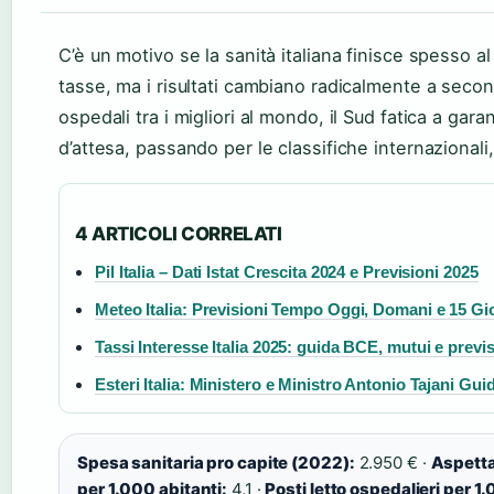
C’è un motivo se la sanità italiana finisce spesso al
tasse, ma i risultati cambiano radicalmente a seco
ospedali tra i migliori al mondo, il Sud fatica a garant
d’attesa, passando per le classifiche internazionali, 
4 ARTICOLI CORRELATI
Pil Italia – Dati Istat Crescita 2024 e Previsioni 2025
Meteo Italia: Previsioni Tempo Oggi, Domani e 15 Gi
Tassi Interesse Italia 2025: guida BCE, mutui e previs
Esteri Italia: Ministero e Ministro Antonio Tajani Gu
Spesa sanitaria pro capite (2022):
2.950 € ·
Aspettat
per 1.000 abitanti:
4,1 ·
Posti letto ospedalieri per 1