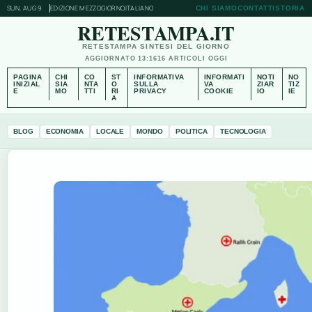
SUN, AUG 9
EDIZIONE MEZZOGIORNO
ITALIANO
CHI SIAMO
CONTATTI
STORIA
RETESTAMPA.IT
RETESTAMPA SINTESI DEL GIORNO
AGGIORNATO 13:16
16 ARTICOLI OGGI
PAGINA
CHI
CO
ST
INFORMATIVA
INFORMATI
NOTI
NO
INIZIAL
SIA
NTA
O
SULLA
VA
ZIAR
TIZ
E
MO
TTI
RI
PRIVACY
COOKIE
IO
IE
A
BLOG
ECONOMIA
LOCALE
MONDO
POLITICA
TECNOLOGIA