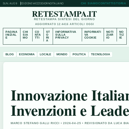
SUN, AUG 9
EDIZIONE MEZZOGIORNO
ITALIANO
CHI SIAMO
CONTATTI
STORIA
RETESTAMPA.IT
RETESTAMPA SINTESI DEL GIORNO
AGGIORNATO 12:44
16 ARTICOLI OGGI
PAGINA
CHI
CO
ST
INFORMATIVA
INFORMATI
NOTI
NO
INIZIAL
SIA
NTA
O
SULLA
VA
ZIAR
TIZ
E
MO
TTI
RI
PRIVACY
COOKIE
IO
IE
A
BLOG
ECONOMIA
LOCALE
MONDO
POLITICA
TECNOLOGIA
Innovazione Italia
Invenzioni e Lead
MARCO STEFANO GALLI RICCI • 2026-04-25 • REVISIONATO DA LUCA BI