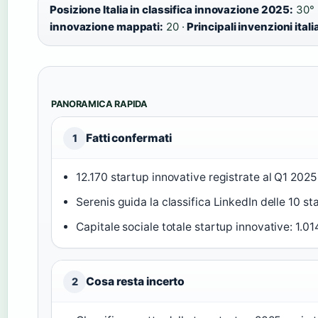
Posizione Italia in classifica innovazione 2025:
30° 
innovazione mappati:
20 ·
Principali invenzioni ital
PANORAMICA RAPIDA
Fatti confermati
1
12.170 startup innovative registrate al Q1 2025
Serenis guida la classifica LinkedIn delle 10 st
Capitale sociale totale startup innovative: 1.0
Cosa resta incerto
2