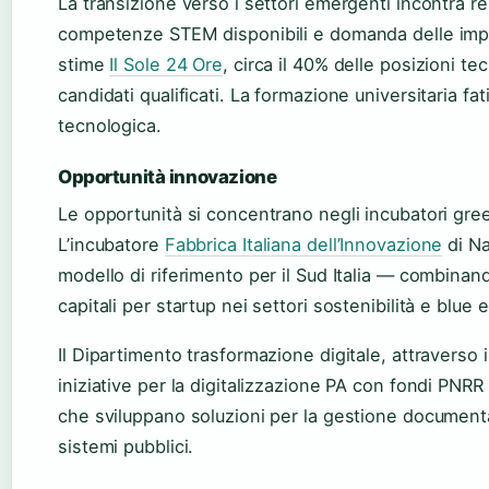
La transizione verso i settori emergenti incontra res
competenze STEM disponibili e domanda delle im
stime
Il Sole 24 Ore
, circa il 40% delle posizioni t
candidati qualificati. La formazione universitaria fa
tecnologica.
Opportunità innovazione
Le opportunità si concentrano negli incubatori gre
L’incubatore
Fabbrica Italiana dell’Innovazione
di Na
modello di riferimento per il Sud Italia — combin
capitali per startup nei settori sostenibilità e blue
Il Dipartimento trasformazione digitale, attraverso i
iniziative per la digitalizzazione PA con fondi PN
che sviluppano soluzioni per la gestione documentale
sistemi pubblici.