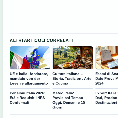
ALTRI ARTICOLI CORRELATI
UE e Italia: fondatore,
Cultura Italiana –
Esami di Stat
mandato von der
Storia, Tradizioni, Arte
Date Prove M
Leyen e allargamento
e Cucina
2024
Pensioni Italia 2026:
Meteo Italia:
Export Italia
Età e Requisiti INPS
Previsioni Tempo
Dati, Prodott
Confermati
Oggi, Domani e 15
Destinazioni 
Giorni