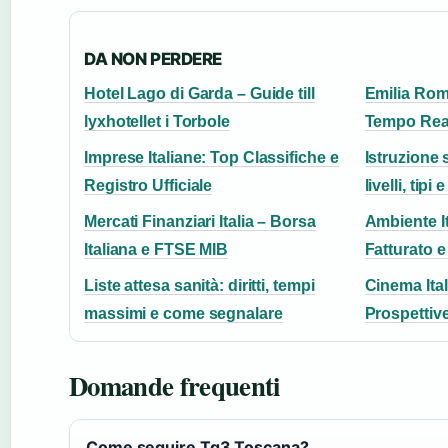
DA NON PERDERE
Hotel Lago di Garda – Guide till
Emilia Rom
lyxhotellet i Torbole
Tempo Rea
Imprese Italiane: Top Classifiche e
Istruzione 
Registro Ufficiale
livelli, tipi
Mercati Finanziari Italia – Borsa
Ambiente It
Italiana e FTSE MIB
Fatturato e
Liste attesa sanità: diritti, tempi
Cinema Ital
massimi e come segnalare
Prospettiv
Domande frequenti
Come seguire Tg3 Toscana?