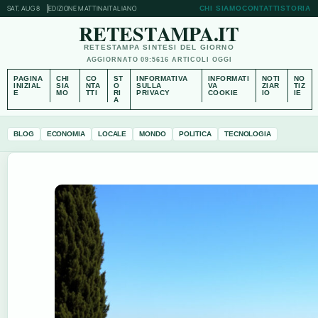
SAT, AUG 8
EDIZIONE MATTINA
ITALIANO
CHI SIAMO
CONTATTI
STORIA
RETESTAMPA.IT
RETESTAMPA SINTESI DEL GIORNO
AGGIORNATO 09:56
16 ARTICOLI OGGI
PAGINA
CHI
CO
ST
INFORMATIVA
INFORMATI
NOTI
NO
INIZIAL
SIA
NTA
O
SULLA
VA
ZIAR
TIZ
E
MO
TTI
RI
PRIVACY
COOKIE
IO
IE
A
BLOG
ECONOMIA
LOCALE
MONDO
POLITICA
TECNOLOGIA