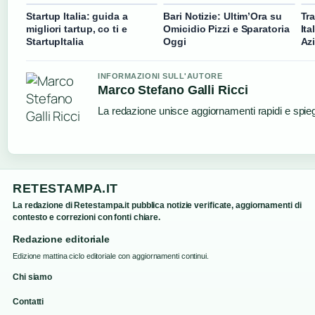
Startup Italia: guida a
Bari Notizie: Ultim’Ora su
Tr
migliori tartup, co ti e
Omicidio Pizzi e Sparatoria
Ita
StartupItalia
Oggi
Az
INFORMAZIONI SULL'AUTORE
Marco Stefano Galli Ricci
La redazione unisce aggiornamenti rapidi e spieg
RETESTAMPA.IT
La redazione di Retestampa.it pubblica notizie verificate, aggiornamenti di
contesto e correzioni con fonti chiare.
Redazione editoriale
Edizione mattina ciclo editoriale con aggiornamenti continui.
Chi siamo
Contatti