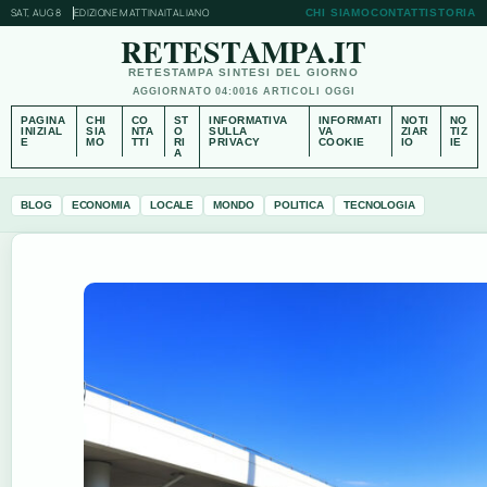
SAT, AUG 8
EDIZIONE MATTINA
ITALIANO
CHI SIAMO
CONTATTI
STORIA
RETESTAMPA.IT
RETESTAMPA SINTESI DEL GIORNO
AGGIORNATO 04:00
16 ARTICOLI OGGI
PAGINA
CHI
CO
ST
INFORMATIVA
INFORMATI
NOTI
NO
INIZIAL
SIA
NTA
O
SULLA
VA
ZIAR
TIZ
E
MO
TTI
RI
PRIVACY
COOKIE
IO
IE
A
BLOG
ECONOMIA
LOCALE
MONDO
POLITICA
TECNOLOGIA