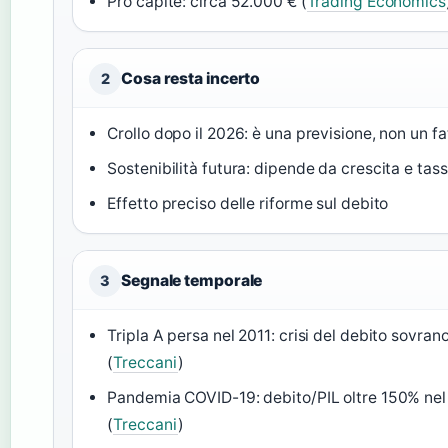
Pro capite: circa 52.000 € (
Trading Economics
Cosa resta incerto
2
Crollo dopo il 2026: è una previsione, non un fa
Sostenibilità futura: dipende da crescita e tass
Effetto preciso delle riforme sul debito
Segnale temporale
3
Tripla A persa nel 2011: crisi del debito sovran
(
Treccani
)
Pandemia COVID-19: debito/PIL oltre 150% ne
(
Treccani
)