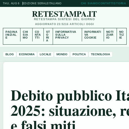
CHI SIAMO
CONTATTI
STORIA
THU, AUG 6
EDIZIONE SERALE
ITALIANO
RETESTAMPA.IT
RETESTAMPA SINTESI DEL GIORNO
AGGIORNATO 23:52
16 ARTICOLI OGGI
PAGINA
CHI
CO
ST
INFORMATIVA
INFORMATI
NOTI
NO
INIZIAL
SIA
NTA
O
SULLA
VA
ZIAR
TIZ
E
MO
TTI
RI
PRIVACY
COOKIE
IO
IE
A
BLOG
ECONOMIA
LOCALE
MONDO
POLITICA
TECNOLOGIA
Debito pubblico It
2025: situazione, 
e falsi miti