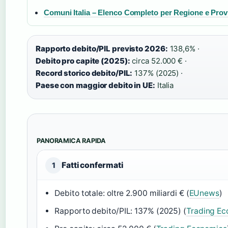
Comuni Italia – Elenco Completo per Regione e Prov
Rapporto debito/PIL previsto 2026:
138,6% ·
Debito pro capite (2025):
circa 52.000 € ·
Record storico debito/PIL:
137% (2025) ·
Paese con maggior debito in UE:
Italia
PANORAMICA RAPIDA
Fatti confermati
1
Debito totale: oltre 2.900 miliardi € (
EUnews
)
Rapporto debito/PIL: 137% (2025) (
Trading Ec