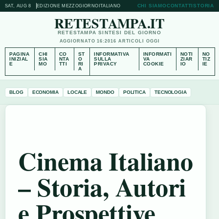
CHI SIAMO
CONTATTI
STORIA
SAT, AUG 8
EDIZIONE MEZZOGIORNO
ITALIANO
RETESTAMPA.IT
RETESTAMPA SINTESI DEL GIORNO
AGGIORNATO 16:20
16 ARTICOLI OGGI
PAGINA
CHI
CO
ST
INFORMATIVA
INFORMATI
NOTI
NO
INIZIAL
SIA
NTA
O
SULLA
VA
ZIAR
TIZ
E
MO
TTI
RI
PRIVACY
COOKIE
IO
IE
A
BLOG
ECONOMIA
LOCALE
MONDO
POLITICA
TECNOLOGIA
Cinema Italiano
– Storia, Autori
e Prospettive