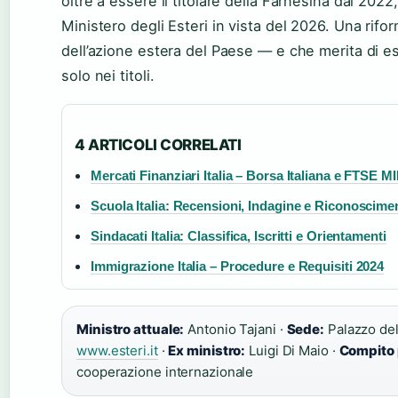
oltre a essere il titolare della Farnesina dal 2022
Ministero degli Esteri in vista del 2026. Una rifo
dell’azione estera del Paese — e che merita di es
solo nei titoli.
4 ARTICOLI CORRELATI
Mercati Finanziari Italia – Borsa Italiana e FTSE M
Scuola Italia: Recensioni, Indagine e Riconoscime
Sindacati Italia: Classifica, Iscritti e Orientamenti
Immigrazione Italia – Procedure e Requisiti 2024
Ministro attuale:
Antonio Tajani ·
Sede:
Palazzo del
www.esteri.it
·
Ex ministro:
Luigi Di Maio ·
Compito 
cooperazione internazionale