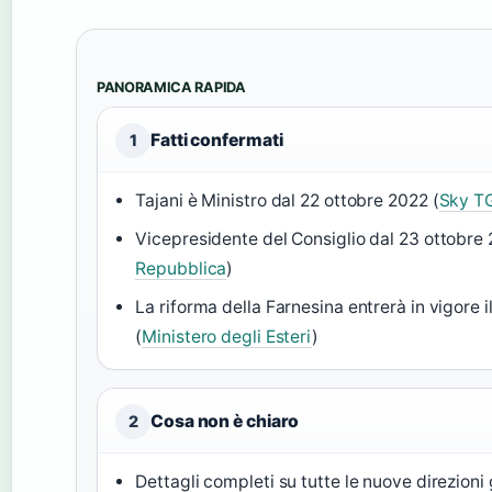
PANORAMICA RAPIDA
Fatti confermati
1
Tajani è Ministro dal 22 ottobre 2022 (
Sky T
Vicepresidente del Consiglio dal 23 ottobre 
Repubblica
)
La riforma della Farnesina entrerà in vigore 
(
Ministero degli Esteri
)
Cosa non è chiaro
2
Dettagli completi su tutte le nuove direzioni