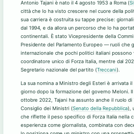
Antonio Tajani è nato il 4 agosto 1953 a Roma (
Si
città che lo ha visto crescere nel cuore della poli
sua carriera è costruita su tappe precise: giorna
dal 1994, e da allora un percorso che lo ha portato 
continentali. È stato Vicepresidente della Comm
Presidente del Parlamento Europeo — ruoli che gl
internazionale che pochi politici italiani possono
coordinatore unico di Forza Italia, mentre dal 202
Segretario nazionale del partito (
Treccani
).
La sua nomina a Ministro degli Esteri è arrivata 
giorno dopo la formazione del governo Meloni. Il 
ottobre 2022, Tajani ha assunto anche il ruolo di
Consiglio dei Ministri (
Senato della Repubblica
),
che riflette il peso specifico di Forza Italia nella
esperienza come giornalista, combinata con dece
lo posiziona come un ministro con una prospetti