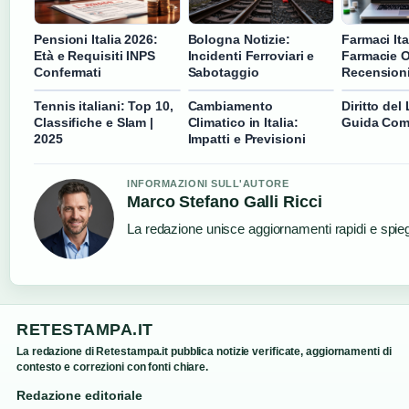
Pensioni Italia 2026:
Bologna Notizie:
Farmaci Ita
Età e Requisiti INPS
Incidenti Ferroviari e
Farmacie O
Confermati
Sabotaggio
Recension
Tennis italiani: Top 10,
Cambiamento
Diritto del 
Classifiche e Slam |
Climatico in Italia:
Guida Com
2025
Impatti e Previsioni
INFORMAZIONI SULL'AUTORE
Marco Stefano Galli Ricci
La redazione unisce aggiornamenti rapidi e spieg
RETESTAMPA.IT
La redazione di Retestampa.it pubblica notizie verificate, aggiornamenti di
contesto e correzioni con fonti chiare.
Redazione editoriale