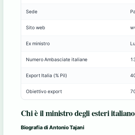
Sede
Pa
Sito web
ww
Ex ministro
Lu
Numero Ambasciate italiane
1
Export Italia (% Pil)
4
Obiettivo export
70
Chi è il ministro degli esteri italian
Biografia di Antonio Tajani