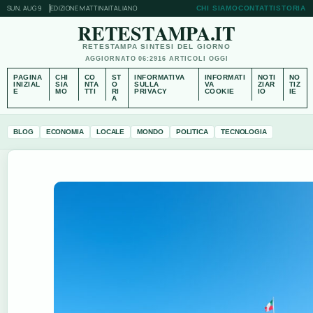
SUN, AUG 9
EDIZIONE MATTINA
ITALIANO
CHI SIAMO
CONTATTI
STORIA
RETESTAMPA.IT
RETESTAMPA SINTESI DEL GIORNO
AGGIORNATO 06:29
16 ARTICOLI OGGI
PAGINA
CHI
CO
ST
INFORMATIVA
INFORMATI
NOTI
NO
INIZIAL
SIA
NTA
O
SULLA
VA
ZIAR
TIZ
E
MO
TTI
RI
PRIVACY
COOKIE
IO
IE
A
BLOG
ECONOMIA
LOCALE
MONDO
POLITICA
TECNOLOGIA