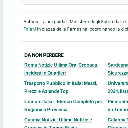
Antonio Tajani guida il Ministero degli Esteri dalla 
Tajani
in piazza della Farnesina, coordinando la dip
DA NON PERDERE
Roma Notizie Ultima Ora: Cronaca,
Sardegna
Incidenti e Quartieri
Sicurezza
Trasporto Pubblico in Italia: Mezzi,
Università
Prezzi e Aziende Top
2024, lista
Comuni Italia – Elenco Completo per
Piemonte 
Regione e Provincia
da Torino
Catania Notizie: Ultime Notizie e
Calabria 
Cronaca in Tempo Reale
Cronaca, 