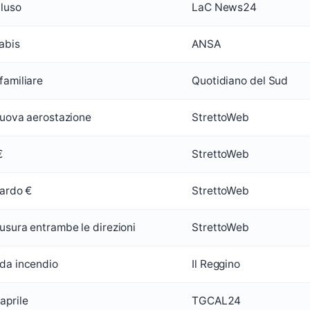
cluso
LaC News24
abis
ANSA
familiare
Quotidiano del Sud
 nuova aerostazione
StrettoWeb
€
StrettoWeb
iardo €
StrettoWeb
usura entrambe le direzioni
StrettoWeb
da incendio
Il Reggino
aprile
TGCAL24