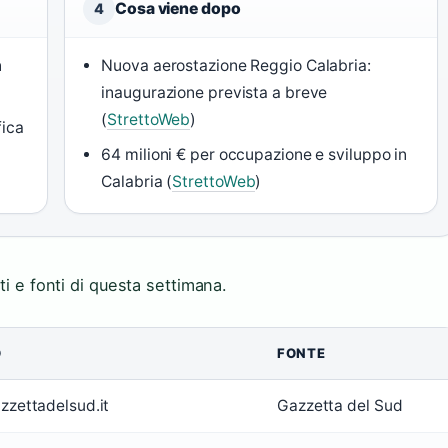
Cosa viene dopo
4
n
Nuova aerostazione Reggio Calabria:
inaugurazione prevista a breve
(
StrettoWeb
)
fica
64 milioni € per occupazione e sviluppo in
Calabria (
StrettoWeb
)
ti e fonti di questa settimana.
O
FONTE
azzettadelsud.it
Gazzetta del Sud