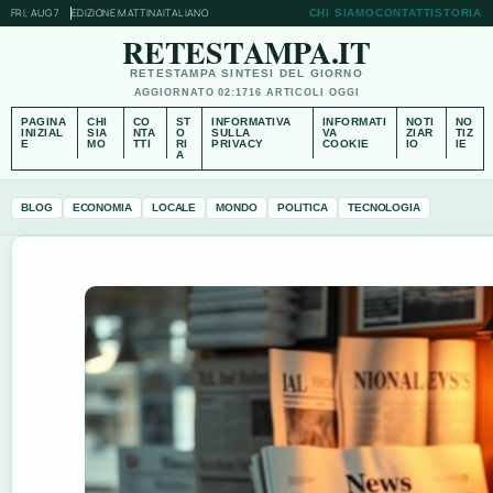
FRI, AUG 7
EDIZIONE MATTINA
ITALIANO
CHI SIAMO
CONTATTI
STORIA
RETESTAMPA.IT
RETESTAMPA SINTESI DEL GIORNO
AGGIORNATO 02:17
16 ARTICOLI OGGI
PAGINA
CHI
CO
ST
INFORMATIVA
INFORMATI
NOTI
NO
INIZIAL
SIA
NTA
O
SULLA
VA
ZIAR
TIZ
E
MO
TTI
RI
PRIVACY
COOKIE
IO
IE
A
BLOG
ECONOMIA
LOCALE
MONDO
POLITICA
TECNOLOGIA